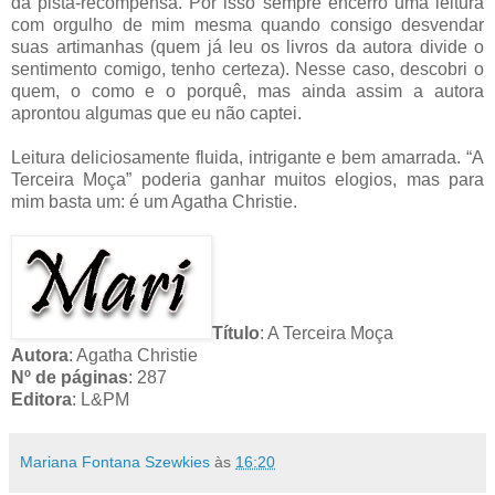
da pista-recompensa. Por isso sempre encerro uma leitura
com orgulho de mim mesma quando consigo desvendar
suas artimanhas (quem já leu os livros da autora divide o
sentimento comigo, tenho certeza). Nesse caso, descobri o
quem, o como e o porquê, mas ainda assim a autora
aprontou algumas que eu não captei.
Leitura deliciosamente fluida, intrigante e bem amarrada. “A
Terceira Moça” poderia ganhar muitos elogios, mas para
mim basta um: é um Agatha Christie.
Título
: A Terceira Moça
Autora
: Agatha Christie
Nº de páginas
: 287
Editora
: L&PM
Mariana Fontana Szewkies
às
16:20