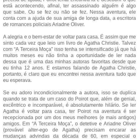
está acontecendo, afinal, ter assassinado alguém é algo
que sabe. Ou se fez ou não se fez. Nessa aventura, ele
conta com a ajuda de sua amiga de longa data, a escritora
de romances policiais Ariadne Oliver.
A alegria e o bem-estar de voltar para casa. É assim que me
sinto cada vez que leio um livro de Agatha Christie. Talvez
com “A Terceira Moça” isso tenha se intensificado já que há
muitos meses eu não tinha a oportunidade de ler nada
dessa que é uma das minhas autoras favoritas desde que
eu tinha 12 anos. E estamos falando de Agatha Christie,
portanto, é claro que eu encontrei nessa aventura tudo que
eu esperava.
Se eu adoro incondicionalmente a autora, isso se duplica
quando se trata de um caso do Poirot que, além de genial,
excêntrico e incomparável, é absolutamente hilário. Se ler
Agatha é voltar para casa, ter Poirot na aventura é ser
recepcionada por um dos meus melhores (e mais antigos)
amigos. Em “A Terceira Moça”, o detetive e Ariadne Oliver
(provável alter-ego de Agatha) precisam encarar as
mudanças advindas da década de 60, em especial o