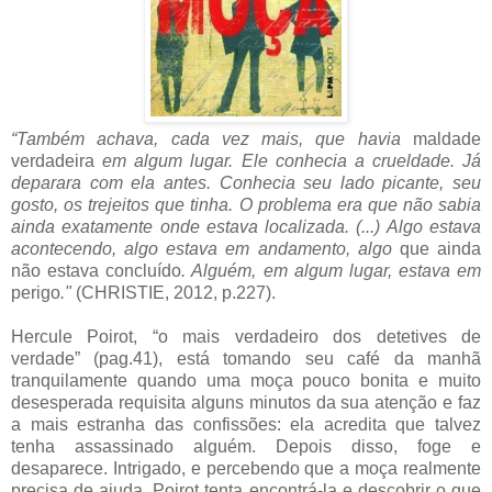
“Também achava, cada vez mais, que havia
maldade
verdadeira
em algum lugar. Ele conhecia a crueldade. Já
deparara com ela antes. Conhecia seu lado picante, seu
gosto, os trejeitos que tinha. O problema era que não sabia
ainda exatamente onde estava localizada. (...) Algo estava
acontecendo, algo estava em andamento, algo
que ainda
não estava concluído
. Alguém, em algum lugar, estava em
perigo
."
(CHRISTIE, 2012, p.227).
Hercule Poirot, “o mais verdadeiro dos detetives de
verdade” (pag.41), está tomando seu café da manhã
tranquilamente quando uma moça pouco bonita e muito
desesperada requisita alguns minutos da sua atenção e faz
a mais estranha das confissões: ela acredita que talvez
tenha assassinado alguém. Depois disso, foge e
desaparece. Intrigado, e percebendo que a moça realmente
precisa de ajuda, Poirot tenta encontrá-la e descobrir o que