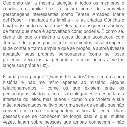
Querendo dar a mesma atenção a todos os membros e
criados da família Lax, a autora perde de aproveitar
personagens interessantes (como Teresa, Amadeo, Maria
del Roser – matriarca da família – e as criadas Concha e
Laia) ofuscando-os para que eles não ofusquem os outros,
de forma que nada é aproveitado como poderia. É como se,
ciente de que o mistério a cerca do que aconteceu com
Teresa e de alguns poucos relacionamentos fossem impedi-
la de contar a trama ampla a que se propôs, a autora tivesse
apagado seus próprios personagens (como se fosse
preferível deixá-los na penumbra com os outros a vê-los
lançar sua própria luz).
É uma pena porque “Quartos Fechados” tem sim uma boa
história e não me refiro apenas ao mistério. Alguns
relacionamentos – como os que existem entre os
personagens citados acima - são intrigantes e despertam o
interesse do leitor, mas outros - como o de Violeta e sua
mãe, apresentados no livro por uma serie de emails que não
convencem como correspondência trocada entre duas
pessoas que se conhecem de longa data e que, muitas
vezes, falam sobre pessoas que ambas conhecem – não