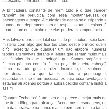
acrescentam em absolutamente nada.
A brincadeira constante de “nem tudo é o que parece”
também se prejudica com essa montanha-russa de
personagens e tempo. A curiosidade acaba se dissipando e
quando nos deparamos com as respostas, tantas coisas já
apareceram no caminho que elas perderam a importância.
Mas talvez o erro mais fatal cometido pela autora, seja fazer
mistério com algo que fica tão claro desde o início que é
difícil acreditar que qualquer um não elabore inúmeras
teorias alternativas durante a leitura que seriam muito mais
satisfatórias do que a solução que Santos propõe nas
últimas páginas com “a última peça do quebra-cabeça”,
como o narrador gosta de dizer. Incomoda, especialmente,
por deixar claro que tantos cortes e personagens
secundários não eram necessários para essa revelação e
estavam ali apenas porque a autora decidiu contar a história
assim.
“Quartos Fechados” é um livro que parece almejar mais do
que tinha fôlego para alcançar. Acerta nos personagens, no
tom da narrativa e na trama, mas se perde em meio a tantas