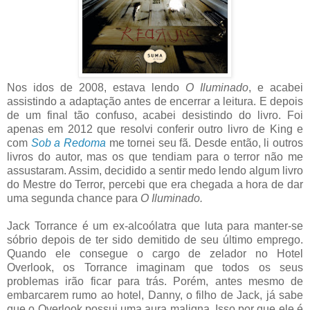
Nos idos de 2008, estava lendo
O Iluminado
, e acabei
assistindo a adaptação antes de encerrar a leitura. E depois
de um final tão confuso, acabei desistindo do livro. Foi
apenas em 2012 que resolvi conferir outro livro de King e
com
Sob a Redoma
me tornei seu fã. Desde então, li outros
livros do autor, mas os que tendiam para o terror não me
assustaram. Assim, decidido a sentir medo lendo algum livro
do Mestre do Terror, percebi que era chegada a hora de dar
uma segunda chance para
O Iluminado.
Jack Torrance é um ex-alcoólatra que luta para manter-se
sóbrio depois de ter sido demitido de seu último emprego.
Quando ele consegue o cargo de zelador no Hotel
Overlook, os Torrance imaginam que todos os seus
problemas irão ficar para trás. Porém, antes mesmo de
embarcarem rumo ao hotel, Danny, o filho de Jack, já sabe
que o Overlook possui uma aura maligna. Isso por que ele é