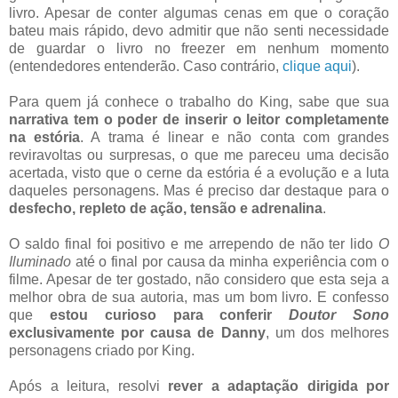
livro. Apesar de conter algumas cenas em que o coração
bateu mais rápido, devo admitir que não senti necessidade
de guardar o livro no freezer em nenhum momento
(entendedores entenderão. Caso contrário,
clique aqui
).
Para quem já conhece o trabalho do King, sabe que sua
narrativa tem o poder de inserir o leitor completamente
na estória
. A trama é linear e não conta com grandes
reviravoltas ou surpresas, o que me pareceu uma decisão
acertada, visto que o cerne da estória é a evolução e a luta
daqueles personagens. Mas é preciso dar destaque para o
desfecho, repleto de ação, tensão e adrenalina
.
O saldo final foi positivo e me arrependo de não ter lido
O
Iluminado
até o final por causa da minha experiência com o
filme. Apesar de ter gostado, não considero que esta seja a
melhor obra de sua autoria, mas um bom livro. E confesso
que
estou curioso para conferir
Doutor Sono
exclusivamente por causa de Danny
, um dos melhores
personagens criado por King.
Após a leitura, resolvi
rever a adaptação dirigida por