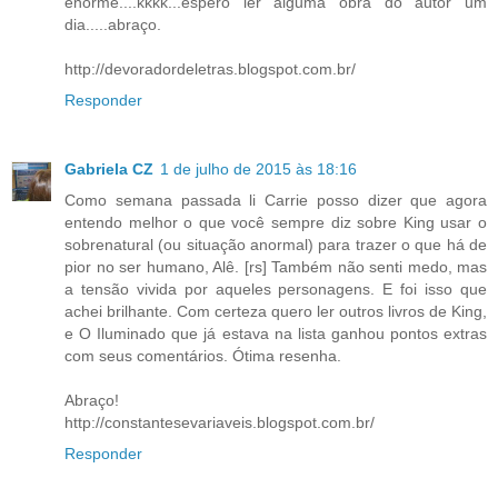
enorme....kkkk...espero ler alguma obra do autor um
dia.....abraço.
http://devoradordeletras.blogspot.com.br/
Responder
Gabriela CZ
1 de julho de 2015 às 18:16
Como semana passada li Carrie posso dizer que agora
entendo melhor o que você sempre diz sobre King usar o
sobrenatural (ou situação anormal) para trazer o que há de
pior no ser humano, Alê. [rs] Também não senti medo, mas
a tensão vivida por aqueles personagens. E foi isso que
achei brilhante. Com certeza quero ler outros livros de King,
e O Iluminado que já estava na lista ganhou pontos extras
com seus comentários. Ótima resenha.
Abraço!
http://constantesevariaveis.blogspot.com.br/
Responder