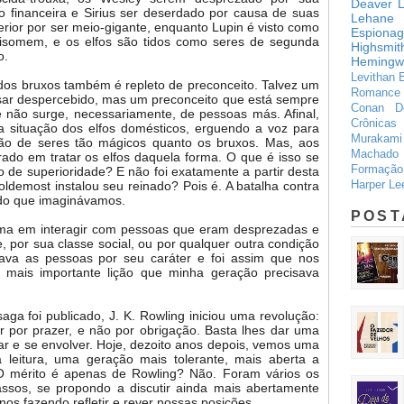
Deaver
L
o financeira e Sirius ser deserdado por causa de suas
Lehane
erior por ser meio-gigante, enquanto Lupin é visto como
Espiona
bisomem, e os elfos são tidos como seres de segunda
Highsmit
o.
Hemingw
Levithan
os bruxos também é repleto de preconceito. Talvez um
Romance 
ssar despercebido, mas um preconceito que está sempre
Conan D
 não surge, necessariamente, de pessoas más. Afinal,
Crônicas
 situação dos elfos domésticos, erguendo a voz para
Murakami
dão de seres tão mágicos quanto os bruxos. Mas, aos
Machado 
rado em tratar os elfos daquela forma. O que é isso se
Formação
 de superioridade? E não foi exatamente a partir desta
demost instalou seu reinado? Pois é. A batalha contra
Harper Le
 do que imaginávamos.
POST
ema em interagir com pessoas que eram desprezadas e
, por sua classe social, ou por qualquer outra condição
gava as pessoas por seu caráter e foi assim que nos
a mais importante lição que minha geração precisava
aga foi publicado, J. K. Rowling iniciou uma revolução:
r por prazer, e não por obrigação. Basta lhes dar uma
car e se envolver. Hoje, dezoito anos depois, vemos uma
 leitura, uma geração mais tolerante, mais aberta a
 O mérito é apenas de Rowling? Não. Foram vários os
sos, se propondo a discutir ainda mais abertamente
os fazendo refletir e rever nossas posições.