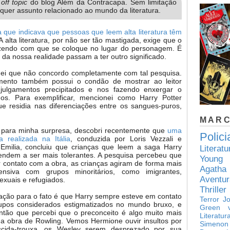
a
off topic
do blog Além da Contracapa. Sem limitação
lquer assunto relacionado ao mundo da literatura.
 que indicava que pessoas que leem alta literatura têm
 A alta literatura, por não ser tão mastigada, exige que o
fazendo com que se coloque no lugar do personagem. É
 da nossa realidade passam a ter outro significado.
ei que não concordo completamente com tal pesquisa.
nimento também possui o condão de mostrar ao leitor
o julgamentos precipitados e nos fazendo enxergar o
. Para exemplificar, mencionei como Harry Potter
e residia nas diferenciações entre os sangues-puros,
MAR
 para minha surpresa, descobri recentemente que
uma
Polici
a realizada na Itália
, conduzida por Loris Vezzali e
Emilia, concluiu que crianças que leem a saga Harry
Literat
tendem a ser mais tolerantes. A pesquisa percebeu que
Young 
r contato com a obra, as crianças agiram de forma mais
Agatha 
ensiva com grupos minoritários, como imigrantes,
Aventur
xuais e refugiados.
Thriller
cação para o fato é que Harry sempre esteve em contato
Terror
J
pos considerados estigmatizados no mundo bruxo, e
Green
então que percebi que o preconceito é algo muito mais
Literatur
a obra de Rowling. Vemos Hermione ouvir insultos por
Simenon
scida-trouxa, os Wesley serem desprezado por sua