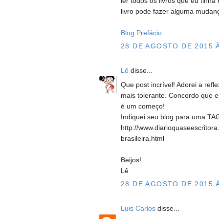
ler todos os livros que eu tinha
livro pode fazer alguma mudanç
Blog Prefácio
28 DE AGOSTO DE 2015 À
Lê
disse...
Que post incrível! Adorei a re
mais tolerante. Concordo que es
é um começo!
Indiquei seu blog para uma TAG 
http://www.diarioquaseescritor
brasileira.html
Beijos!
Lê
28 DE AGOSTO DE 2015 À
Luis Carlos
disse...