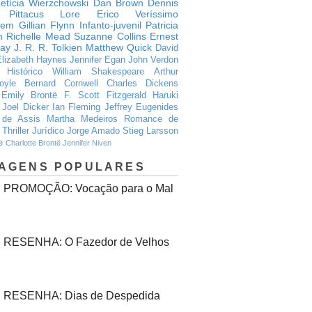
etícia Wierzchowski
Dan Brown
Dennis
Pittacus Lore
Erico Veríssimo
gem
Gillian Flynn
Infanto-juvenil
Patricia
h
Richelle Mead
Suzanne Collins
Ernest
ay
J. R. R. Tolkien
Matthew Quick
David
Elizabeth Haynes
Jennifer Egan
John Verdon
Histórico
William Shakespeare
Arthur
oyle
Bernard Cornwell
Charles Dickens
Emily Brontë
F. Scott Fitzgerald
Haruki
Joel Dicker
Ian Fleming
Jeffrey Eugenides
de Assis
Martha Medeiros
Romance de
Thriller Jurídico
Jorge Amado
Stieg Larsson
e
Charlotte Brontë
Jennifer Niven
AGENS POPULARES
PROMOÇÃO: Vocação para o Mal
RESENHA: O Fazedor de Velhos
RESENHA: Dias de Despedida