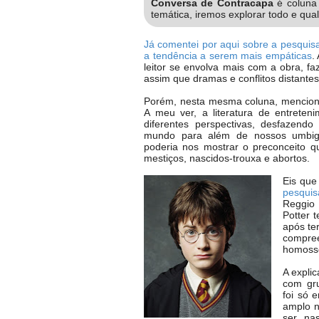
Conversa de Contracapa
é colun
temática, iremos explorar todo e qua
Já comentei por aqui sobre a pesquisa
a tendência a serem mais empáticas
.
leitor se envolva mais com a obra, 
assim que dramas e conflitos distantes
Porém, nesta mesma coluna, mencion
A meu ver, a literatura de entrete
diferentes perspectivas, desfazend
mundo para além de nossos umbigos
poderia nos mostrar o preconceito qu
mestiços, nascidos-trouxa e abortos.
Eis que
pesquis
Reggio 
Potter 
após te
compre
homosse
A expli
com gru
foi só 
amplo n
ser na