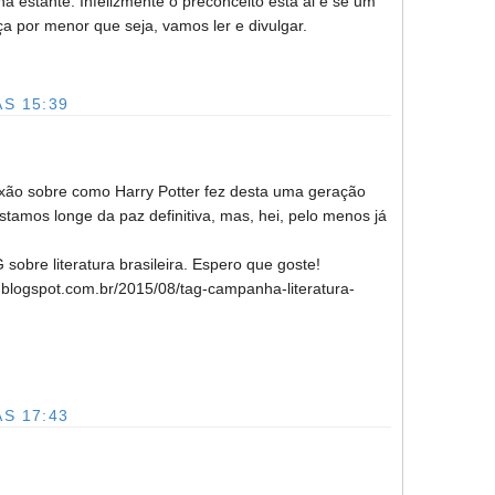
 na estante. Infelizmente o preconceito está ai e se um
a por menor que seja, vamos ler e divulgar.
S 15:39
flexão sobre como Harry Potter fez desta uma geração
tamos longe da paz definitiva, mas, hei, pelo menos já
sobre literatura brasileira. Espero que goste!
a.blogspot.com.br/2015/08/tag-campanha-literatura-
S 17:43