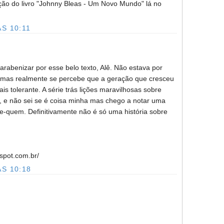
ção do livro "Johnny Bleas - Um Novo Mundo" lá no
S 10:11
arabenizar por esse belo texto, Alê. Não estava por
, mas realmente se percebe que a geração que cresceu
is tolerante. A série trás lições maravilhosas sobre
, e não sei se é coisa minha mas chego a notar uma
be-quem. Definitivamente não é só uma história sobre
gspot.com.br/
S 10:18