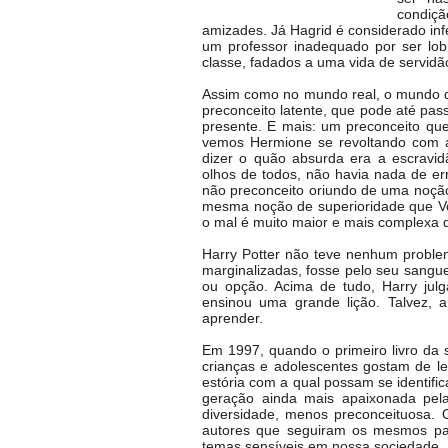
condiçã
amizades. Já Hagrid é considerado inf
um professor inadequado por ser lo
classe, fadados a uma vida de servidã
Assim como no mundo real, o mundo d
preconceito latente, que pode até pa
presente. E mais: um preconceito que
vemos Hermione se revoltando com a
dizer o quão absurda era a escravi
olhos de todos, não havia nada de er
não preconceito oriundo de uma noção
mesma noção de superioridade que Vol
o mal é muito maior e mais complexa
Harry Potter não teve nenhum probl
marginalizadas, fosse pelo seu sangue
ou opção. Acima de tudo, Harry jul
ensinou uma grande lição. Talvez, 
aprender.
Em 1997, quando o primeiro livro da s
crianças e adolescentes gostam de le
estória com a qual possam se identifi
geração ainda mais apaixonada pela
diversidade, menos preconceituosa.
autores que seguiram os mesmos pas
temas sensíveis em nossa sociedade, n