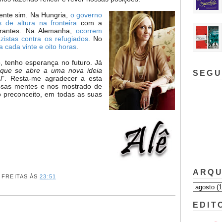
mente sim. Na Hungria,
o governo
 de altura na fronteira
com a
igrantes. Na Alemanha,
ocorrem
istas contra os refugiados
. No
cada vinte e oito horas
.
, tenho esperança no futuro. Já
que se abre a uma nova ideia
SEGU
l
”. Resta-me agradecer a esta
nossas mentes e nos mostrado de
o preconceito, em todas as suas
ARQU
 FREITAS
ÀS
23:51
EDIT