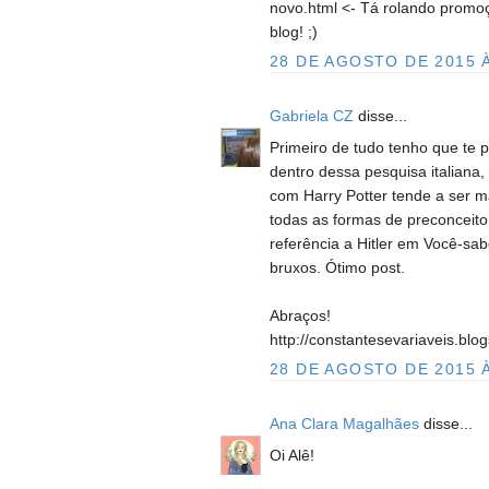
novo.html <- Tá rolando promo
blog! ;)
28 DE AGOSTO DE 2015 À
Gabriela CZ
disse...
Primeiro de tudo tenho que te p
dentro dessa pesquisa italiana
com Harry Potter tende a ser ma
todas as formas de preconceito
referência a Hitler em Você-sa
bruxos. Ótimo post.
Abraços!
http://constantesevariaveis.blo
28 DE AGOSTO DE 2015 À
Ana Clara Magalhães
disse...
Oi Alê!