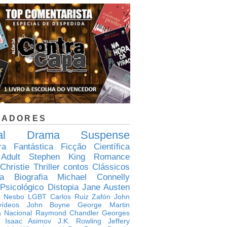
CADORES
al
Drama
Suspense
ura Fantástica
Ficção Científica
Adult
Stephen King
Romance
Christie
Thriller
contos
Clássicos
a
Biografia
Michael Connelly
 Psicológico
Distopia
Jane Austen
o Nesbo
LGBT
Carlos Ruiz Zafón
John
vídeos
John Boyne
George Martin
a Nacional
Raymond Chandler
Georges
Isaac Asimov
J.K. Rowling
Jeffery