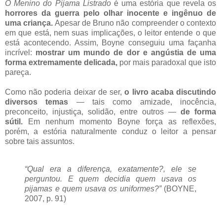
O Menino do Pijama Listrado
é uma estória que revela os
horrores da guerra pelo olhar inocente e ingênuo de
uma criança.
Apesar de Bruno não compreender o contexto
em que está, nem suas implicações, o leitor entende o que
está acontecendo. Assim, Boyne conseguiu uma façanha
incrível:
mostrar um mundo de dor e angústia de uma
forma extremamente delicada,
por mais paradoxal que isto
pareça.
Como não poderia deixar de ser,
o livro acaba discutindo
diversos temas
— tais como amizade, inocência,
preconceito, injustiça, solidão, entre outros —
de forma
sútil.
Em nenhum momento Boyne força as reflexões,
porém, a estória naturalmente conduz o leitor a pensar
sobre tais assuntos.
“Qual era a diferença, exatamente?, ele se
perguntou. E quem decidia quem usava os
pijamas e quem usava os uniformes?”
(BOYNE,
2007, p. 91)