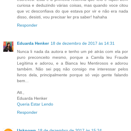
curiosa e deduzindo várias coisas, mas quando voce citou
que vc desconfiava do que estava por vir e não era nada
disso, desisti, vou precisar ler pra saber! hahaha
Responder
Eduarda Henker
18 de dezembro de 2017 às 14:31
Nunca li nada da autora e tenho um pé atrás com ela por
puro preconceito mesmo, porque a Camila leu Fraude
Legítima e adorou, e a Bianca leu Mentirosos e adorou
também. Não sei pqq não consigo me interessar pelos
livros dela, principalmente porque só vejo gente falando
bem...
Att.,
Eduarda Henker
Queria Estar Lendo
Responder
Unknown
18 de dezembro de 2017 às 15:24