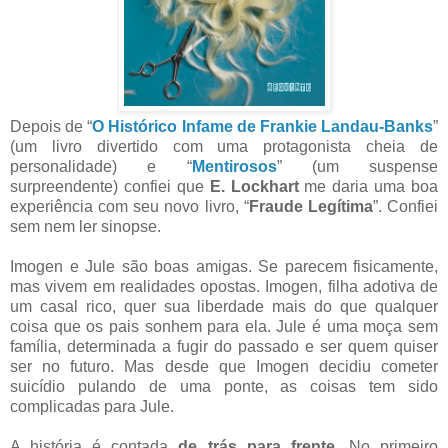
Depois de “
O Histórico Infame de Frankie Landau-Banks
”
(um livro divertido com uma protagonista cheia de
personalidade) e “
Mentirosos
” (um suspense
surpreendente) confiei que
E. Lockhart
me daria uma boa
experiência com seu novo livro, “
Fraude Legítima
”. Confiei
sem nem ler sinopse.
Imogen e Jule são boas amigas. Se parecem fisicamente,
mas vivem em realidades opostas. Imogen, filha adotiva de
um casal rico, quer sua liberdade mais do que qualquer
coisa que os pais sonhem para ela. Jule é uma moça sem
família, determinada a fugir do passado e ser quem quiser
ser no futuro. Mas desde que Imogen decidiu cometer
suicídio pulando de uma ponte, as coisas tem sido
complicadas para Jule.
A história é contada
de trás para frente
. No primeiro