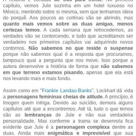
capítulo, vemos Jule sozinha em um hotel luxuoso no
México, mentindo sobre si mesma, sem que tenhamos ideia
do porquê. Aos poucos as cortinas vão se abrindo, mas
quanto mais vemos sobre as duas amigas, menos
certezas temos
. A cada semana que retrocedemos, as
verdades vão se contorcendo, e tudo que acreditamos ser
verdadeiro nos primeiros capítulos vai adquirindo novos
contornos.
Não sabemos no que reside o suspense
porque não sabemos qual é a resposta que procuramos,
tampouco qual a pergunta que nos move. Isso porque a
autora desenvolve a história de forma que
não sabemos
em que terreno estamos pisando
, apenas que ela está
nos levando mais e mais fundo.
Assim como em "
Frankie Landau-Banks
", Lockhart dá vida
a
personagens femininas cheias de atitude
. A princípio, é
Imogen quem intriga. Devido ao suicídio, demora alguns
capítulos até que a encontremos. Até lá, tudo o que temos
são as
lembranças
de Jule e não sua verdadeira
personalidade. Mas conforme a trama se desenrola fica
evidente que Jule é a
personagem complexa
dentre as
duas. Ainda mais
enigmática e imprevisível
que sua