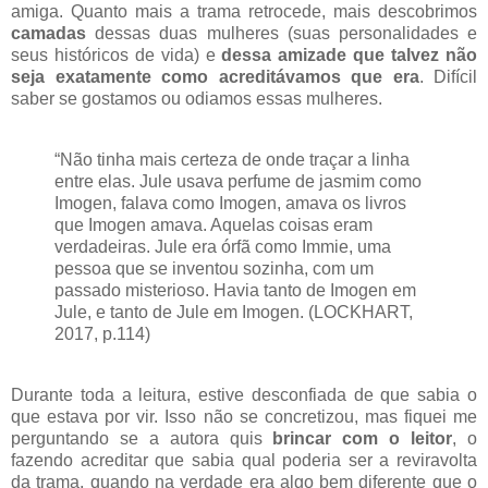
amiga. Quanto mais a trama retrocede, mais descobrimos
camadas
dessas duas mulheres (suas personalidades e
seus históricos de vida) e
dessa amizade que talvez não
seja exatamente como acreditávamos que era
. Difícil
saber se gostamos ou odiamos essas mulheres.
“Não tinha mais certeza de onde traçar a linha
entre elas. Jule usava perfume de jasmim como
Imogen, falava como Imogen, amava os livros
que Imogen amava. Aquelas coisas eram
verdadeiras. Jule era órfã como Immie, uma
pessoa que se inventou sozinha, com um
passado misterioso. Havia tanto de Imogen em
Jule, e tanto de Jule em Imogen. (LOCKHART,
2017, p.114)
Durante toda a leitura, estive desconfiada de que sabia o
que estava por vir. Isso não se concretizou, mas fiquei me
perguntando se a autora quis
brincar com o leitor
, o
fazendo acreditar que sabia qual poderia ser a reviravolta
da trama, quando na verdade era algo bem diferente que o