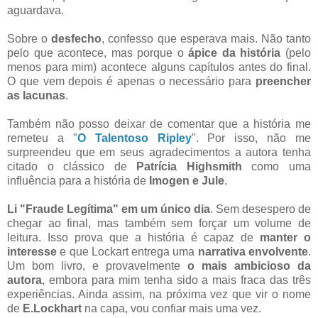
aguardava.
Sobre o
desfecho
, confesso que esperava mais. Não tanto
pelo que acontece, mas porque o
ápice da história
(pelo
menos para mim) acontece alguns capítulos antes do final.
O que vem depois é apenas o necessário para
preencher
as lacunas
.
Também não posso deixar de comentar que a história me
remeteu a "
O Talentoso Ripley
". Por isso, não me
surpreendeu que em seus agradecimentos a autora tenha
citado o clássico de
Patrícia Highsmith
como uma
influência para a história de
Imogen e Jule
.
Li "Fraude Legítima" em um único dia
. Sem desespero de
chegar ao final, mas também sem forçar um volume de
leitura. Isso prova que a história é capaz de
manter o
interesse
e que Lockart entrega uma
narrativa envolvente
.
Um bom livro, e provavelmente
o mais ambicioso da
autora
, embora para mim tenha sido a mais fraca das três
experiências. Ainda assim, na próxima vez que vir o nome
de
E.Lockhart
na capa, vou confiar mais uma vez.