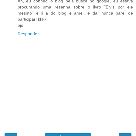
Ah, eu conheci o blog pela busca no google, eu estava
procurando uma resenha sobre o livro "Elvis por ele
mesmo" e li a do blog e amei, e daí nunca parei de
participar! kkkk
bjs
Responder